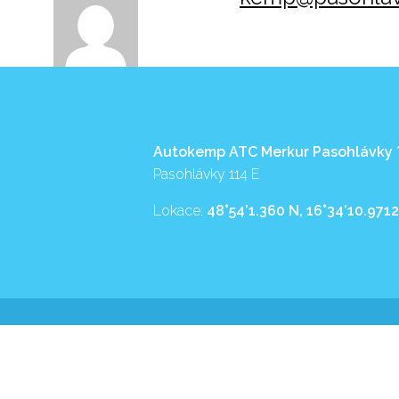
Autokemp ATC Merkur Pasohlávky
Pasohlávky 114 E
Lokace:
48°54’1.360 N, 16°34’10.9712