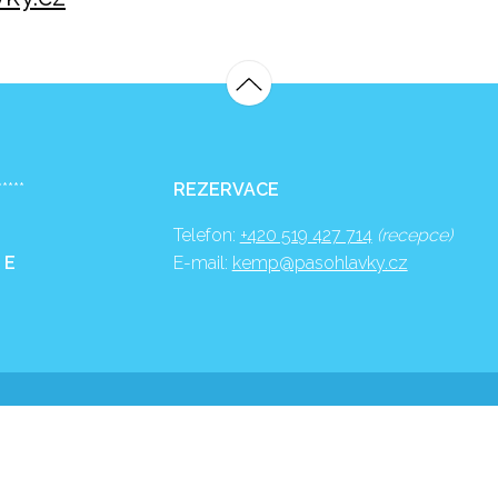
*****
REZERVACE
Telefon:
+420 519 427 714
(recepce)
 E
E-mail:
kemp@pasohlavky.cz