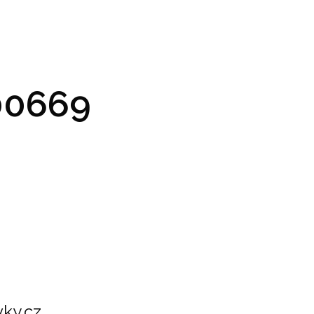
GRAM A VSTUPENKY
PRAKTICKÉ INFO
GALERIE
0669
ky.cz