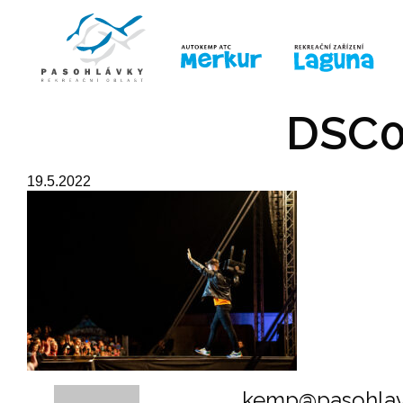
ÚVOD
LINE-UP
PRO DĚTI
PRO
DSC0
19.5.2022
kemp@pasohlav