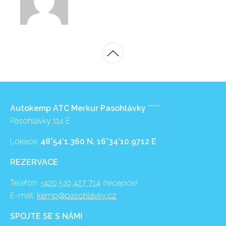
Autokemp ATC Merkur Pasohlávky
*****
Pasohlávky 114 E
Lokace:
48°54’1.360 N, 16°34’10.9712 E
REZERVACE
Telefon:
+420 519 427 714
(recepce)
E-mail:
kemp@pasohlavky.cz
SPOJTE SE S NÁMI