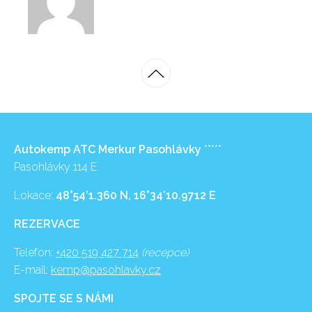
Autokemp ATC Merkur Pasohlávky
*****
Pasohlávky 114 E
Lokace:
48°54’1.360 N, 16°34’10.9712 E
REZERVACE
Telefon:
+420 519 427 714
(recepce)
E-mail:
kemp@pasohlavky.cz
SPOJTE SE S NÁMI