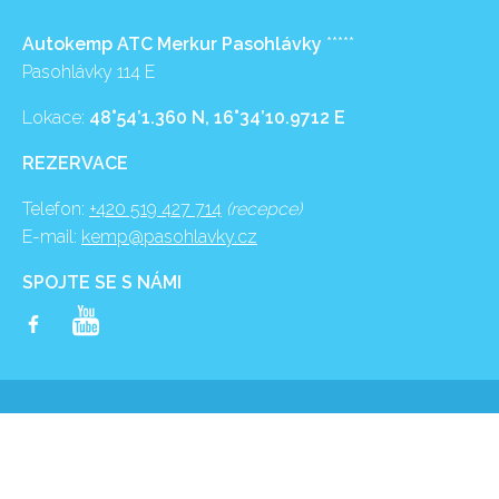
Autokemp ATC Merkur Pasohlávky
*****
Pasohlávky 114 E
Lokace:
48°54’1.360 N, 16°34’10.9712 E
REZERVACE
Telefon:
+420 519 427 714
(recepce)
E-mail:
kemp@pasohlavky.cz
SPOJTE SE S NÁMI