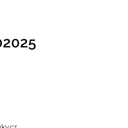
GRAM A VSTUPENKY
PRAKTICKÉ INFO
GALERIE
2025
ky.cz