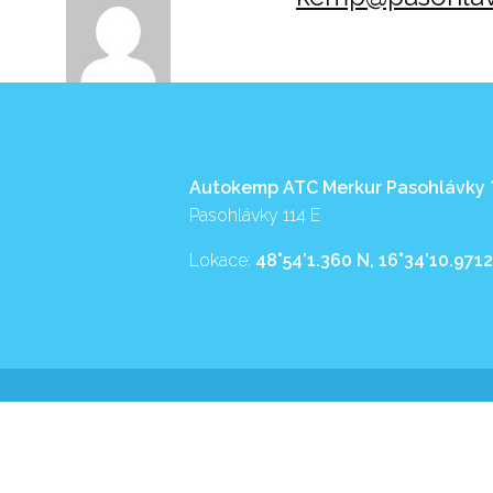
Autokemp ATC Merkur Pasohlávky
Pasohlávky 114 E
Lokace:
48°54’1.360 N, 16°34’10.9712