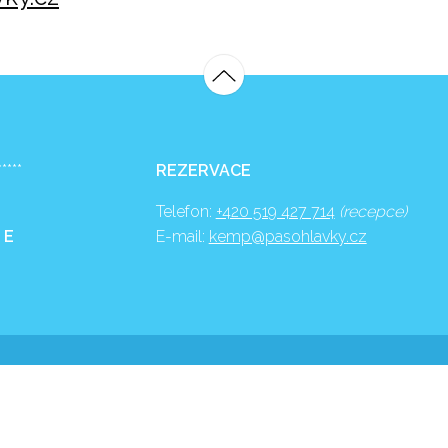
*****
REZERVACE
Telefon:
+420 519 427 714
(recepce)
 E
E-mail:
kemp@pasohlavky.cz