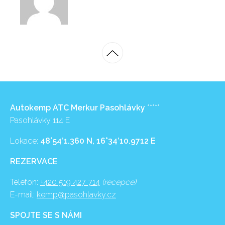
Autokemp ATC Merkur Pasohlávky
*****
Pasohlávky 114 E
Lokace:
48°54’1.360 N, 16°34’10.9712 E
REZERVACE
Telefon:
+420 519 427 714
(recepce)
E-mail:
kemp@pasohlavky.cz
SPOJTE SE S NÁMI