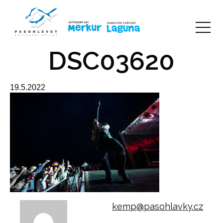
DSC03620
19.5.2022
kemp@pasohlavky.cz