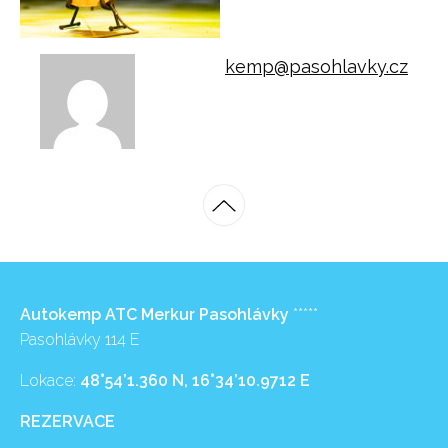
kemp@pasohlavky.cz
Autokemp ATC Merkur Pasohlávky
*****
Pasohlávky 114 E
Lokace:
48°54’1.360 N, 16°34’10.9712 E
REZERVACE