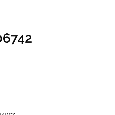
GRAM A VSTUPENKY
PRAKTICKÉ INFO
GALERIE
6742
ky.cz