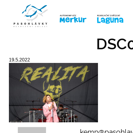
ÚVOD
LINE-UP
PRO DĚTI
PRO
DSC0
19.5.2022
kemp@pasohlav