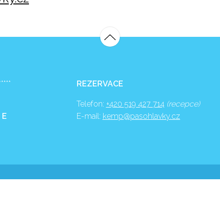
*****
REZERVACE
Telefon:
+420 519 427 714
(recepce)
 E
E-mail:
kemp@pasohlavky.cz