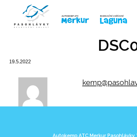
ÚVOD
LINE-UP
PRO DĚTI
PRO
DSC0
19.5.2022
kemp@pasohlav
Autokemp ATC Merkur Pasohlávky