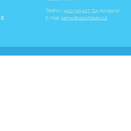
Telefon:
+420 519 427 714
(recepce)
 E
E-mail:
kemp@pasohlavky.cz