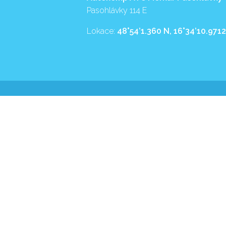
Pasohlávky 114 E
Lokace:
48°54’1.360 N, 16°34’10.9712