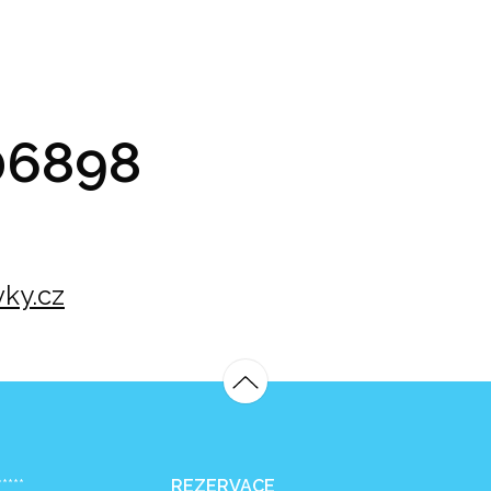
GRAM A VSTUPENKY
PRAKTICKÉ INFO
GALERIE
6898
ky.cz
*****
REZERVACE