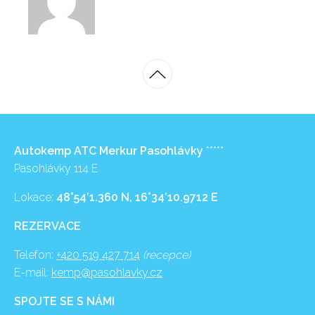
Autokemp ATC Merkur Pasohlávky
*****
Pasohlávky 114 E
Lokace:
48°54’1.360 N, 16°34’10.9712 E
REZERVACE
Telefon:
+420 519 427 714
(recepce)
E-mail:
kemp@pasohlavky.cz
SPOJTE SE S NÁMI