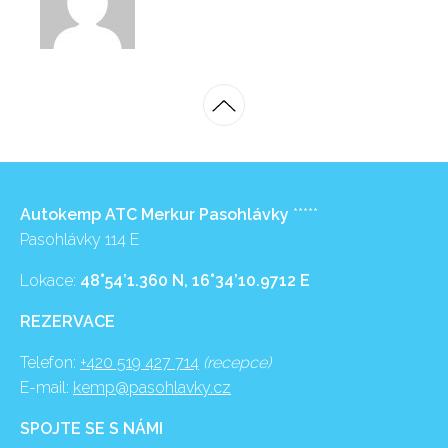
Autokemp ATC Merkur Pasohlávky
*****
Pasohlávky 114 E
Lokace:
48°54’1.360 N, 16°34’10.9712 E
REZERVACE
Telefon:
+420 519 427 714
(recepce)
E-mail:
kemp@pasohlavky.cz
SPOJTE SE S NÁMI