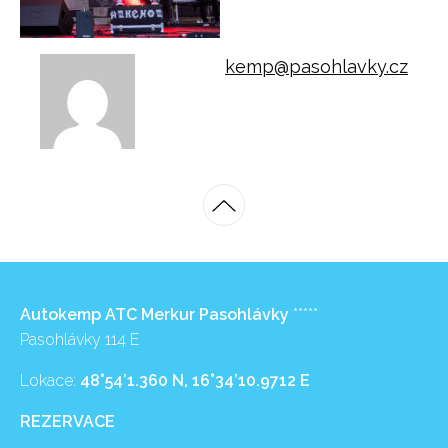
kemp@pasohlavky.cz
Autokemp ATC Merkur Pasohlávky
*****
Pasohlávky 114 E
Lokace:
48°54’1.360 N, 16°34’10.9712 E
REZERVACE