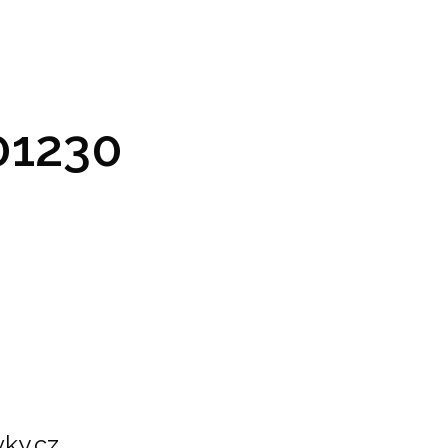
GRAM A VSTUPENKY
PRAKTICKÉ INFO
GALERIE
1230
ky.cz