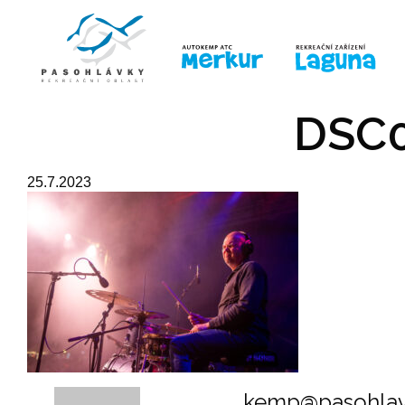
ÚVOD
LINE-UP
PRO DĚTI
PRO
DSC0
25.7.2023
kemp@pasohlav