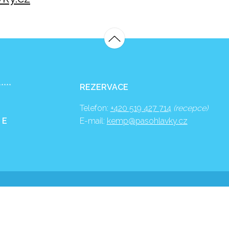
*****
REZERVACE
Telefon:
+420 519 427 714
(recepce)
 E
E-mail:
kemp@pasohlavky.cz