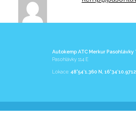
Autokemp ATC Merkur Pasohlávky
Pasohlávky 114 E
Lokace:
48°54’1.360 N, 16°34’10.9712