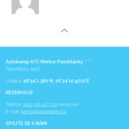
Autokemp ATC Merkur Pasohlávky
*****
Pasohlávky 114 E
Lokace:
48°54’1.360 N, 16°34’10.9712 E
REZERVACE
Telefon:
+420 519 427 714
(recepce)
E-mail:
kemp@pasohlavky.cz
SPOJTE SE S NÁMI