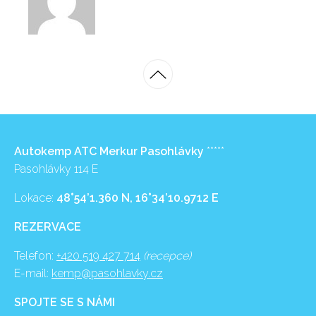
Autokemp ATC Merkur Pasohlávky
*****
Pasohlávky 114 E
Lokace:
48°54’1.360 N, 16°34’10.9712 E
REZERVACE
Telefon:
+420 519 427 714
(recepce)
E-mail:
kemp@pasohlavky.cz
SPOJTE SE S NÁMI