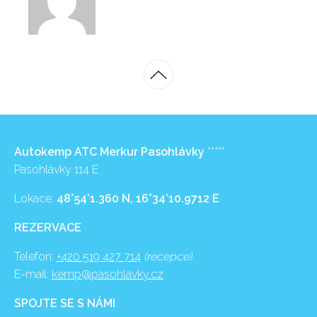
Autokemp ATC Merkur Pasohlávky
*****
Pasohlávky 114 E
Lokace:
48°54’1.360 N, 16°34’10.9712 E
REZERVACE
Telefon:
+420 519 427 714
(recepce)
E-mail:
kemp@pasohlavky.cz
SPOJTE SE S NÁMI