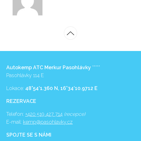
Autokemp ATC Merkur Pasohlávky
*****
Pasohlávky 114 E
Lokace:
48°54’1.360 N, 16°34’10.9712 E
REZERVACE
Telefon:
+420 519 427 714
(recepce)
E-mail:
kemp@pasohlavky.cz
SPOJTE SE S NÁMI