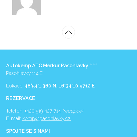
Autokemp ATC Merkur Pasohlávky
*****
Pasohlávky 114 E
Lokace:
48°54’1.360 N, 16°34’10.9712 E
REZERVACE
Telefon:
+420 519 427 714
(recepce)
E-mail:
kemp@pasohlavky.cz
SPOJTE SE S NÁMI