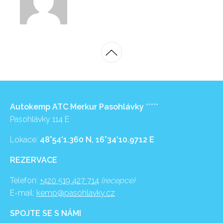
Autokemp ATC Merkur Pasohlávky
*****
Pasohlávky 114 E
Lokace:
48°54’1.360 N, 16°34’10.9712 E
REZERVACE
Telefon:
+420 519 427 714
(recepce)
E-mail:
kemp@pasohlavky.cz
SPOJTE SE S NÁMI