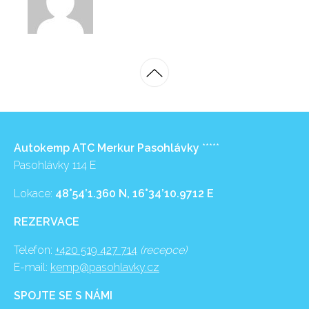
Autokemp ATC Merkur Pasohlávky
*****
Pasohlávky 114 E
Lokace:
48°54’1.360 N, 16°34’10.9712 E
REZERVACE
Telefon:
+420 519 427 714
(recepce)
E-mail:
kemp@pasohlavky.cz
SPOJTE SE S NÁMI