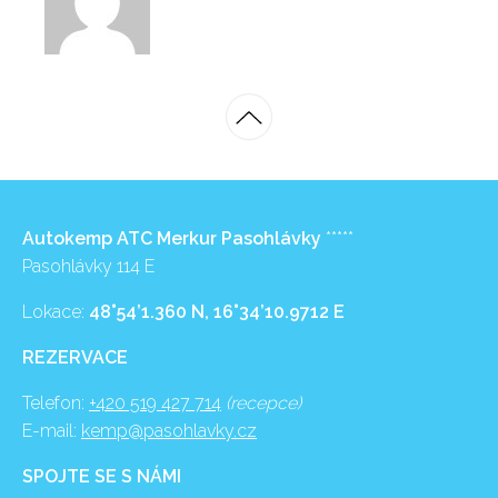
Autokemp ATC Merkur Pasohlávky
*****
Pasohlávky 114 E
Lokace:
48°54’1.360 N, 16°34’10.9712 E
REZERVACE
Telefon:
+420 519 427 714
(recepce)
E-mail:
kemp@pasohlavky.cz
SPOJTE SE S NÁMI