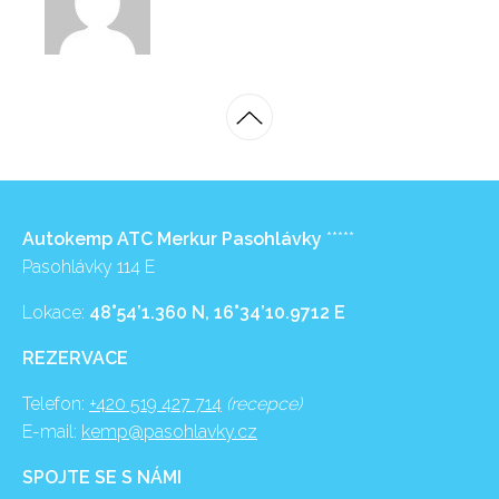
Autokemp ATC Merkur Pasohlávky
*****
Pasohlávky 114 E
Lokace:
48°54’1.360 N, 16°34’10.9712 E
REZERVACE
Telefon:
+420 519 427 714
(recepce)
E-mail:
kemp@pasohlavky.cz
SPOJTE SE S NÁMI