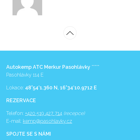
Autokemp ATC Merkur Pasohlávky
*****
Pasohlávky 114 E
Lokace:
48°54’1.360 N, 16°34’10.9712 E
REZERVACE
Telefon:
+420 519 427 714
(recepce)
E-mail:
kemp@pasohlavky.cz
SPOJTE SE S NÁMI