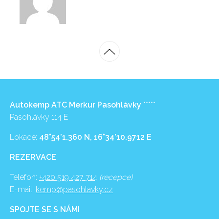
Autokemp ATC Merkur Pasohlávky
*****
Pasohlávky 114 E
Lokace:
48°54’1.360 N, 16°34’10.9712 E
REZERVACE
Telefon:
+420 519 427 714
(recepce)
E-mail:
kemp@pasohlavky.cz
SPOJTE SE S NÁMI