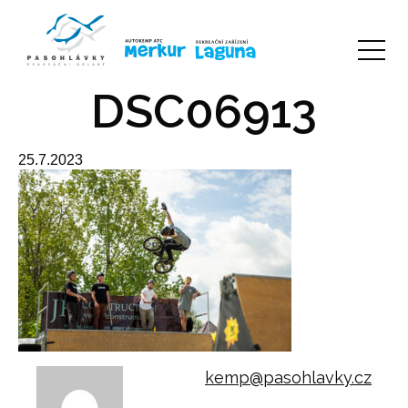
DSC06913
25.7.2023
kemp@pasohlavky.cz