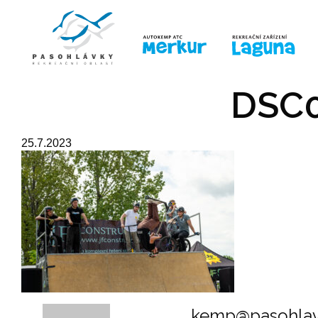
ÚVOD
LINE-UP
PRO DĚTI
PRO
DSC0
25.7.2023
kemp@pasohlav