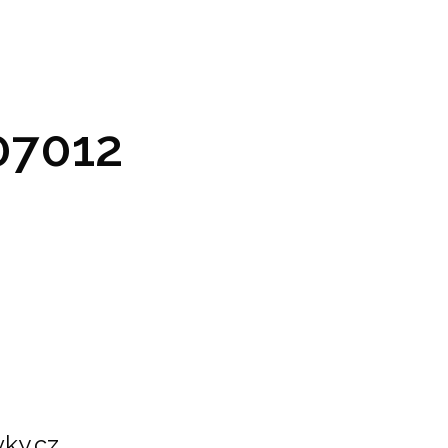
GRAM A VSTUPENKY
PRAKTICKÉ INFO
GALERIE
7012
ky.cz