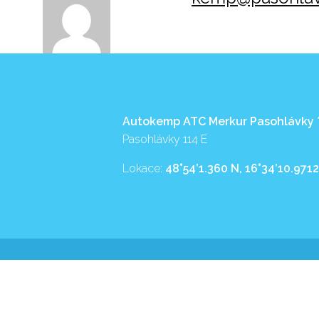
Autokemp ATC Merkur Pasohlávky
Pasohlávky 114 E
Lokace:
48°54’1.360 N, 16°34’10.9712