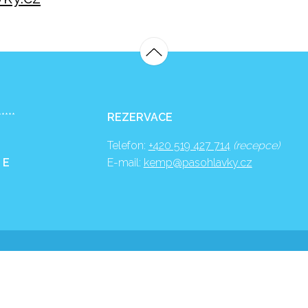
*****
REZERVACE
Telefon:
+420 519 427 714
(recepce)
 E
E-mail:
kemp@pasohlavky.cz