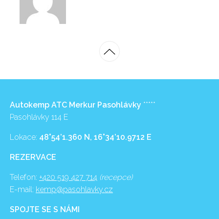
Autokemp ATC Merkur Pasohlávky
*****
Pasohlávky 114 E
Lokace:
48°54’1.360 N, 16°34’10.9712 E
REZERVACE
Telefon:
+420 519 427 714
(recepce)
E-mail:
kemp@pasohlavky.cz
SPOJTE SE S NÁMI