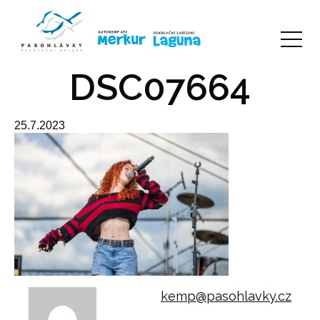
DSC07664
25.7.2023
kemp@pasohlavky.cz