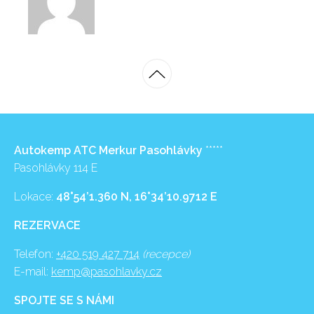
Autokemp ATC Merkur Pasohlávky
*****
Pasohlávky 114 E
Lokace:
48°54’1.360 N, 16°34’10.9712 E
REZERVACE
Telefon:
+420 519 427 714
(recepce)
E-mail:
kemp@pasohlavky.cz
SPOJTE SE S NÁMI