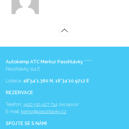
Autokemp ATC Merkur Pasohlávky
*****
Pasohlávky 114 E
Lokace:
48°54’1.360 N, 16°34’10.9712 E
REZERVACE
Telefon:
+420 519 427 714
(recepce)
E-mail:
kemp@pasohlavky.cz
SPOJTE SE S NÁMI