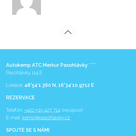
Autokemp ATC Merkur Pasohlávky
*****
Pasohlávky 114 E
Lokace:
48°54’1.360 N, 16°34’10.9712 E
REZERVACE
Telefon:
+420 519 427 714
(recepce)
E-mail:
kemp@pasohlavky.cz
SPOJTE SE S NÁMI