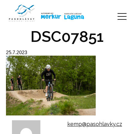
DSC07851
25.7.2023
kemp@pasohlavky.cz