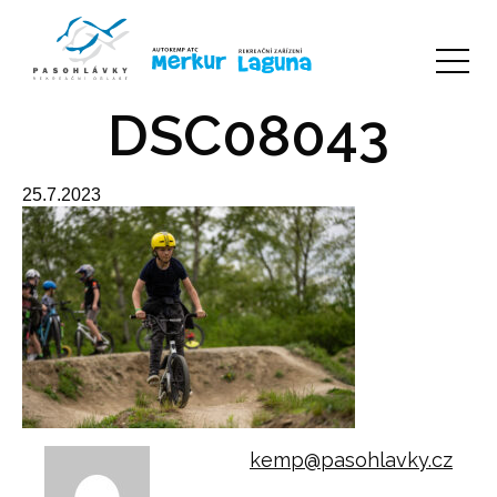
DSC08043
25.7.2023
kemp@pasohlavky.cz