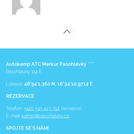
Autokemp ATC Merkur Pasohlávky
*****
Pasohlávky 114 E
Lokace:
48°54’1.360 N, 16°34’10.9712 E
REZERVACE
Telefon:
+420 519 427 714
(recepce)
E-mail:
kemp@pasohlavky.cz
SPOJTE SE S NÁMI