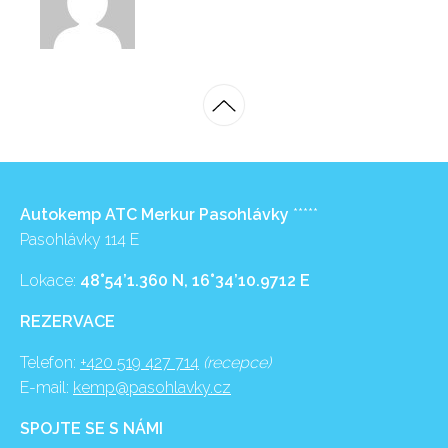
Autokemp ATC Merkur Pasohlávky
*****
Pasohlávky 114 E
Lokace:
48°54’1.360 N, 16°34’10.9712 E
REZERVACE
Telefon:
+420 519 427 714
(recepce)
E-mail:
kemp@pasohlavky.cz
SPOJTE SE S NÁMI