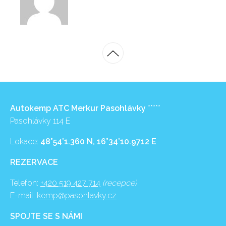
Autokemp ATC Merkur Pasohlávky
*****
Pasohlávky 114 E
Lokace:
48°54’1.360 N, 16°34’10.9712 E
REZERVACE
Telefon:
+420 519 427 714
(recepce)
E-mail:
kemp@pasohlavky.cz
SPOJTE SE S NÁMI