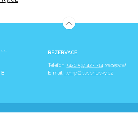
*****
REZERVACE
Telefon:
+420 519 427 714
(recepce)
 E
E-mail:
kemp@pasohlavky.cz