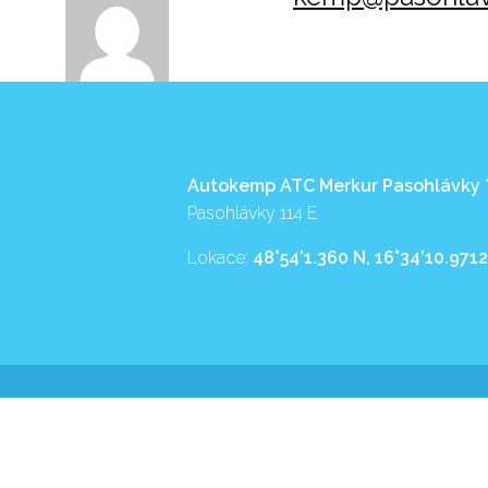
Autokemp ATC Merkur Pasohlávky
Pasohlávky 114 E
Lokace:
48°54’1.360 N, 16°34’10.9712