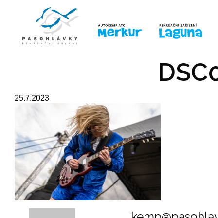
ÚVOD
LINE-UP
PRO DĚTI
PRO
DSC0
25.7.2023
kemp@pasohlav