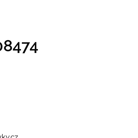
GRAM A VSTUPENKY
PRAKTICKÉ INFO
GALERIE
8474
ky.cz