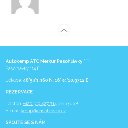
Autokemp ATC Merkur Pasohlávky
*****
Pasohlávky 114 E
Lokace:
48°54’1.360 N, 16°34’10.9712 E
REZERVACE
Telefon:
+420 519 427 714
(recepce)
E-mail:
kemp@pasohlavky.cz
SPOJTE SE S NÁMI