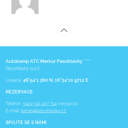
Autokemp ATC Merkur Pasohlávky
*****
Pasohlávky 114 E
Lokace:
48°54’1.360 N, 16°34’10.9712 E
REZERVACE
Telefon:
+420 519 427 714
(recepce)
E-mail:
kemp@pasohlavky.cz
SPOJTE SE S NÁMI