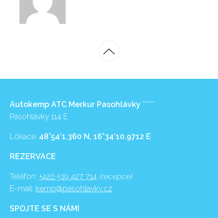
Autokemp ATC Merkur Pasohlávky
*****
Pasohlávky 114 E
Lokace:
48°54’1.360 N, 16°34’10.9712 E
REZERVACE
Telefon:
+420 519 427 714
(recepce)
E-mail:
kemp@pasohlavky.cz
SPOJTE SE S NÁMI