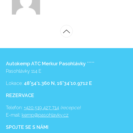
Autokemp ATC Merkur Pasohlávky
*****
Pasohlávky 114 E
Lokace:
48°54’1.360 N, 16°34’10.9712 E
REZERVACE
Telefon:
+420 519 427 714
(recepce)
E-mail:
kemp@pasohlavky.cz
SPOJTE SE S NÁMI