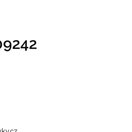
GRAM A VSTUPENKY
PRAKTICKÉ INFO
GALERIE
9242
ky.cz