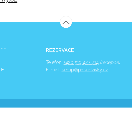
*****
REZERVACE
Telefon:
+420 519 427 714
(recepce)
 E
E-mail:
kemp@pasohlavky.cz