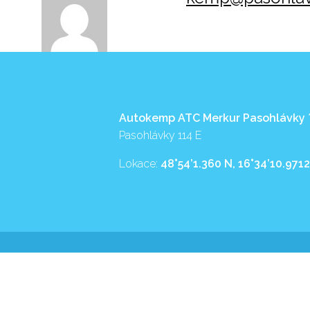
Autokemp ATC Merkur Pasohlávky
Pasohlávky 114 E
Lokace:
48°54’1.360 N, 16°34’10.9712