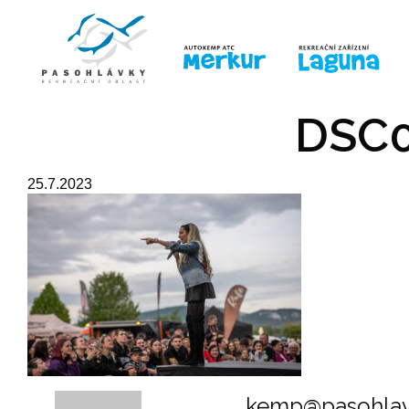
ÚVOD
LINE-UP
PRO DĚTI
PRO
DSC0
25.7.2023
kemp@pasohlav