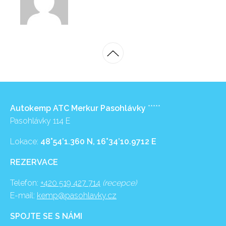
Autokemp ATC Merkur Pasohlávky
*****
Pasohlávky 114 E
Lokace:
48°54’1.360 N, 16°34’10.9712 E
REZERVACE
Telefon:
+420 519 427 714
(recepce)
E-mail:
kemp@pasohlavky.cz
SPOJTE SE S NÁMI