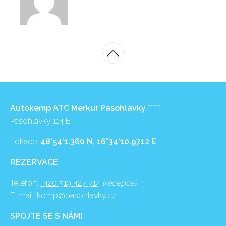
Autokemp ATC Merkur Pasohlávky
*****
Pasohlávky 114 E
Lokace:
48°54’1.360 N, 16°34’10.9712 E
REZERVACE
Telefon:
+420 519 427 714
(recepce)
E-mail:
kemp@pasohlavky.cz
SPOJTE SE S NÁMI