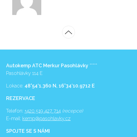
Autokemp ATC Merkur Pasohlávky
*****
Pasohlávky 114 E
Lokace:
48°54’1.360 N, 16°34’10.9712 E
REZERVACE
Telefon:
+420 519 427 714
(recepce)
E-mail:
kemp@pasohlavky.cz
SPOJTE SE S NÁMI