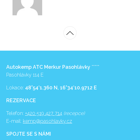
Autokemp ATC Merkur Pasohlávky
*****
Pasohlávky 114 E
Lokace:
48°54’1.360 N, 16°34’10.9712 E
REZERVACE
Telefon:
+420 519 427 714
(recepce)
E-mail:
kemp@pasohlavky.cz
SPOJTE SE S NÁMI