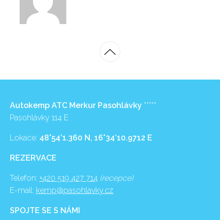
Autokemp ATC Merkur Pasohlávky
*****
Pasohlávky 114 E
Lokace:
48°54’1.360 N, 16°34’10.9712 E
REZERVACE
Telefon:
+420 519 427 714
(recepce)
E-mail:
kemp@pasohlavky.cz
SPOJTE SE S NÁMI