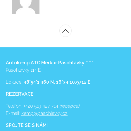
Autokemp ATC Merkur Pasohlávky
*****
Pasohlávky 114 E
Lokace:
48°54’1.360 N, 16°34’10.9712 E
REZERVACE
Telefon:
+420 519 427 714
(recepce)
E-mail:
kemp@pasohlavky.cz
SPOJTE SE S NÁMI