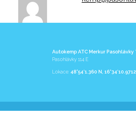
Autokemp ATC Merkur Pasohlávky
Pasohlávky 114 E
Lokace:
48°54’1.360 N, 16°34’10.9712