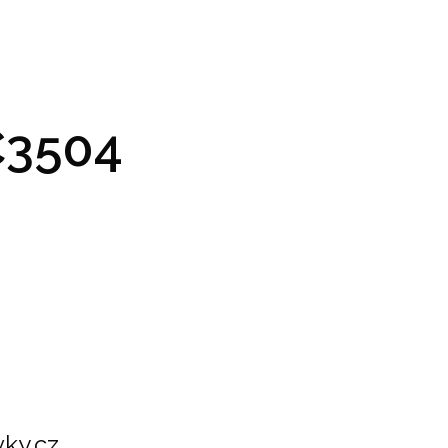
GRAM A VSTUPENKY
PRAKTICKÉ INFO
GALERIE
3504
ky.cz