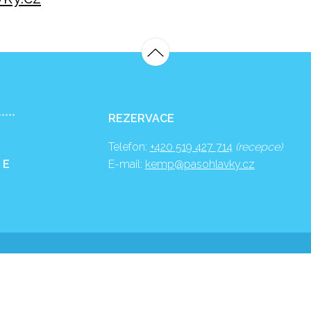
*****
REZERVACE
Telefon:
+420 519 427 714
(recepce)
 E
E-mail:
kemp@pasohlavky.cz