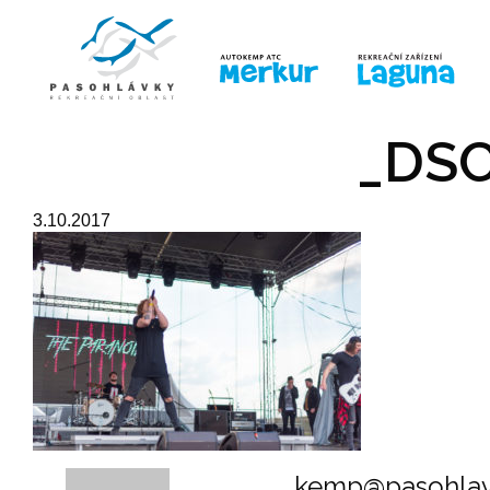
ÚVOD
LINE-UP
PRO DĚTI
PRO
_DSC
3.10.2017
kemp@pasohlav