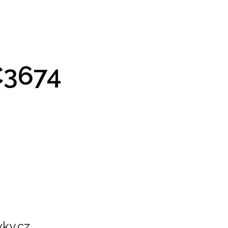
GRAM A VSTUPENKY
PRAKTICKÉ INFO
GALERIE
3674
ky.cz