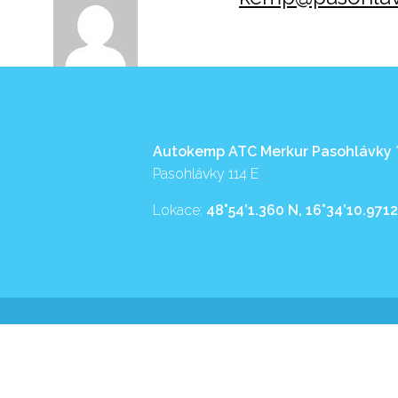
Autokemp ATC Merkur Pasohlávky
Pasohlávky 114 E
Lokace:
48°54’1.360 N, 16°34’10.9712