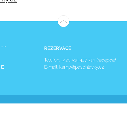
*****
REZERVACE
Telefon:
+420 519 427 714
(recepce)
 E
E-mail:
kemp@pasohlavky.cz