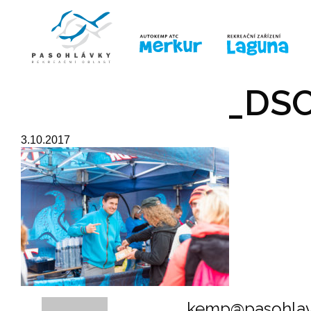
ÚVOD
LINE-UP
PRO DĚTI
PRO
_DSC
3.10.2017
kemp@pasohlav