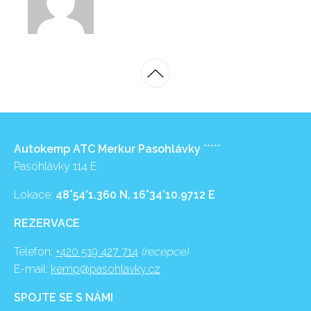
Autokemp ATC Merkur Pasohlávky
*****
Pasohlávky 114 E
Lokace:
48°54’1.360 N, 16°34’10.9712 E
REZERVACE
Telefon:
+420 519 427 714
(recepce)
E-mail:
kemp@pasohlavky.cz
SPOJTE SE S NÁMI