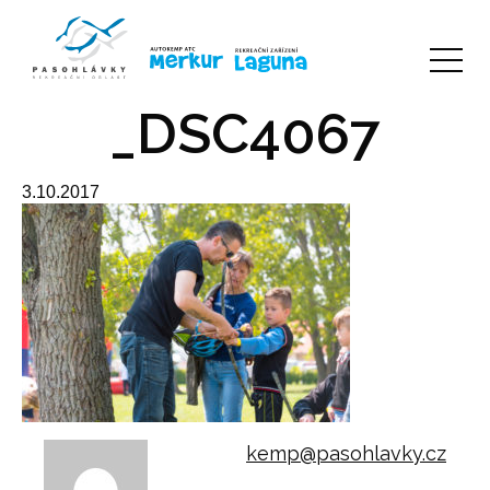
_DSC4067
3.10.2017
kemp@pasohlavky.cz