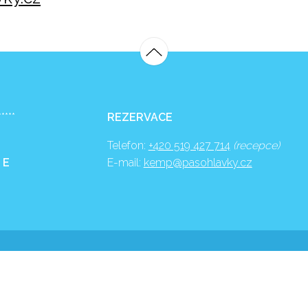
*****
REZERVACE
Telefon:
+420 519 427 714
(recepce)
 E
E-mail:
kemp@pasohlavky.cz