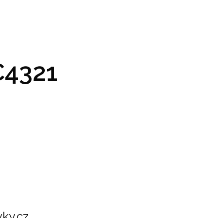
GRAM A VSTUPENKY
PRAKTICKÉ INFO
GALERIE
4321
ky.cz