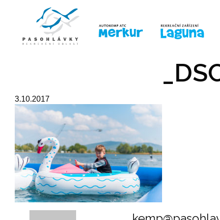
ÚVOD
LINE-UP
PRO DĚTI
PRO
_DSC
3.10.2017
kemp@pasohlav