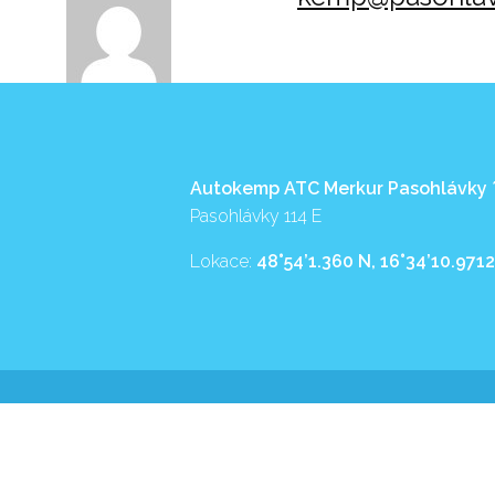
Autokemp ATC Merkur Pasohlávky
Pasohlávky 114 E
Lokace:
48°54’1.360 N, 16°34’10.9712