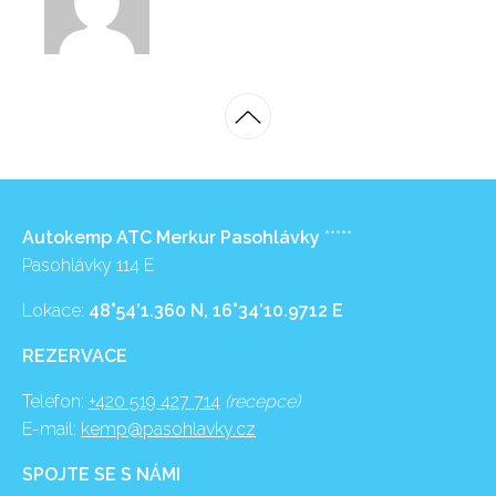
Autokemp ATC Merkur Pasohlávky
*****
Pasohlávky 114 E
Lokace:
48°54’1.360 N, 16°34’10.9712 E
REZERVACE
Telefon:
+420 519 427 714
(recepce)
E-mail:
kemp@pasohlavky.cz
SPOJTE SE S NÁMI