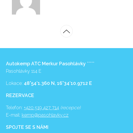
Autokemp ATC Merkur Pasohlávky
*****
Pasohlávky 114 E
Lokace:
48°54’1.360 N, 16°34’10.9712 E
REZERVACE
Telefon:
+420 519 427 714
(recepce)
E-mail:
kemp@pasohlavky.cz
SPOJTE SE S NÁMI